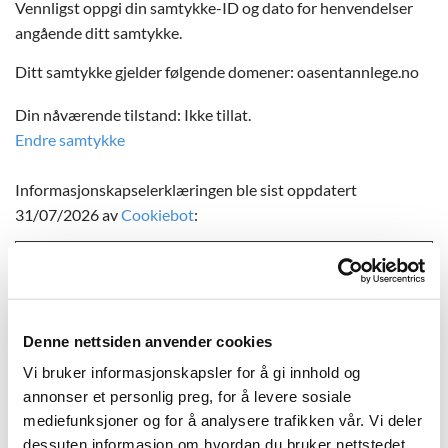
Vennligst oppgi din samtykke-ID og dato for henvendelser
angående ditt samtykke.
Ditt samtykke gjelder følgende domener: oasentannlege.no
Din nåværende tilstand: Ikke tillat.
Endre samtykke
Informasjonskapselerklæringen ble sist oppdatert
31/07/2026 av
Cookiebot
:
Nødvendig (3)
Nødvendige cookies bidra til å gjøre en nettside brukbart
ved at grunnleggende funksjoner som side navigasjon og
tilgang til sikre områder av nettstedet. Nettstedet kan ikke
Denne nettsiden anvender cookies
fungere optimalt uten disse informasjonskapslene.
Vi bruker informasjonskapsler for å gi innhold og
annonser et personlig preg, for å levere sosiale
Maksimal
mediefunksjoner og for å analysere trafikken vår. Vi deler
Navn
Leverandør
Hensikt
lagringsvar
dessuten informasjon om hvordan du bruker nettstedet