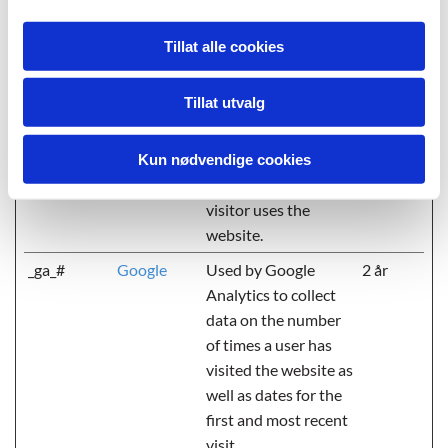
og rapportere informasjon anonymt.
Tillat alle cookies
Maksimal
Navn
Leverandør
Hensikt
lagringsvar
Tillat utvalg
_ga
Google
Registers a unique ID
2 år
that is used to
generate statistical
Kun nødvendige cookies
data on how the
visitor uses the
website.
_ga_#
Google
Used by Google
2 år
Analytics to collect
data on the number
of times a user has
visited the website as
well as dates for the
first and most recent
visit.