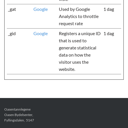
_gat
Google
Used by Google
1 dag
Analytics to throttle
request rate
_gid
Google
Registers a unique ID
1 dag
that is used to
generate statistical
data on how the
visitor uses the
website.
Oasentannlegene
Oasen Bydelsenter,
Fyllingsdalen,
5147